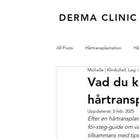
DERMA CLINIC
All Posts
Hårtransplantation
Hå
Michelle | Klinikchef, Leg
Kärl
Ögon
Injektionsbe
Vad du k
hårtrans
Uppdaterat:
5 feb. 2025
Efter en hårtransplan
för-steg-guide om v
tillsammans med tips