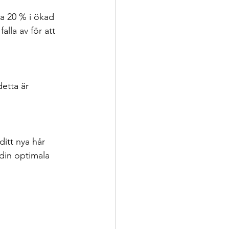
ka 20 % i ökad 
lla av för att 
etta är 
ditt nya hår 
din optimala 