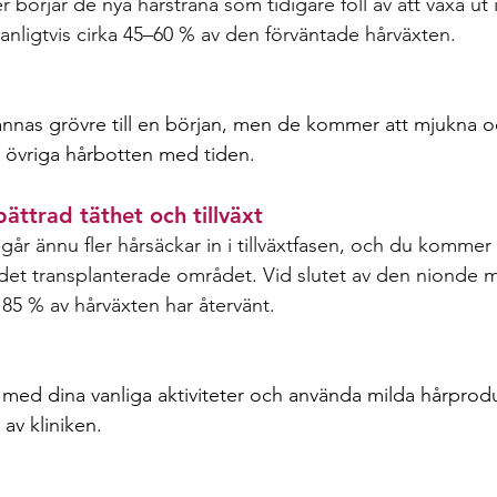
örjar de nya hårstråna som tidigare föll av att växa ut 
nligtvis cirka 45–60 % av den förväntade hårväxten. 
ännas grövre till en början, men de kommer att mjukna 
 övriga hårbotten med tiden.  
ättrad täthet och tillväxt 
år ännu fler hårsäckar in i tillväxtfasen, och du kommer
 i det transplanterade området. Vid slutet av den nionde
a 85 % av hårväxten har återvänt. 
 med dina vanliga aktiviteter och använda milda hårprod
v kliniken.  