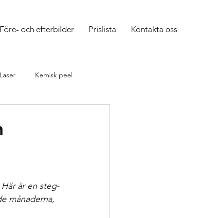
Före- och efterbilder
Prislista
Kontakta oss
Laser
Kemisk peel
tura
Kondylom
n
. Här är en steg-
de månaderna, 