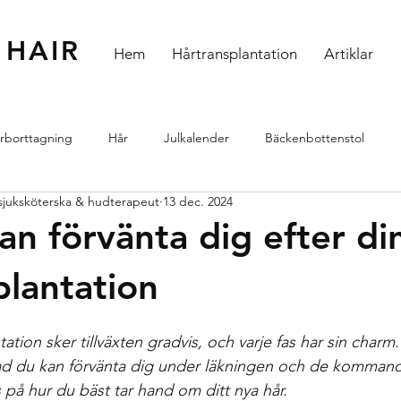
 HAIR
Hem
Hårtransplantation
Artiklar
rborttagning
Hår
Julkalender
Bäckenbottenstol
. sjuksköterska & hudterapeut
13 dec. 2024
handlingar
Hud
HIFU
Skinboosters
Profhilo Struc
an förvänta dig efter di
plantation
tation sker tillväxten gradvis, och varje fas har sin charm
ad du kan förvänta dig under läkningen och de komman
 på hur du bäst tar hand om ditt nya hår.