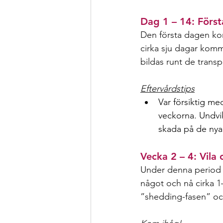
Dag 1 – 14: Först
Den första dagen kom
cirka sju dagar komm
bildas runt de transp
Eftervårdstips
Var försiktig m
veckorna. Undvik 
skada på de nya 
Vecka 2 – 4: Vila
Under denna period g
något och nå cirka 1–
”shedding-fasen” oc