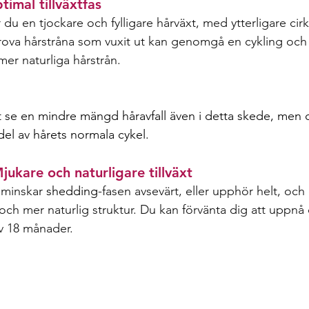
imal tillväxtfas 
 du en tjockare och fylligare hårväxt, med ytterligare cir
rova hårstråna som vuxit ut kan genomgå en cykling och fa
mer naturliga hårstrån. 
tt se en mindre mängd håravfall även i detta skede, men d
n del av hårets normala cykel.  
ukare och naturligare tillväxt 
 minskar
shedding
-f
asen avsevärt, eller upphör helt, och 
och mer naturlig struktur. Du kan förvänta dig att uppnå 
av 18 månader. 