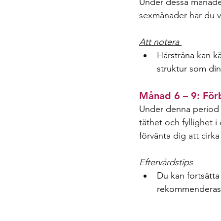
Under dessa månader b
sexmånader har du va
Att notera 
Hårstråna kan k
struktur som din
Månad 6 – 9: Förb
Under denna period g
täthet och fyllighet
förvänta dig att cirk
Eftervårdstips
Du kan fortsätta
rekommenderas a