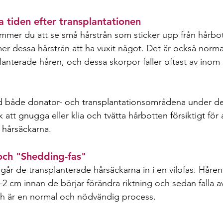
a tiden efter transplantationen 
mer du att se små hårstrån som sticker upp från hårbot
er dessa hårstrån att ha vuxit något. Det är också normal
lanterade håren, och dessa skorpor faller oftast av inom 
ed både donator- och transplantationsområdena under de 
att gnugga eller klia och tvätta hårbotten försiktigt för a
hårsäckarna.  
 och "Shedding-fas" 
år de transplanterade hårsäckarna in i en vilofas. Håren
2 cm innan de börjar förändra riktning och sedan falla av
h är en normal och nödvändig process. 