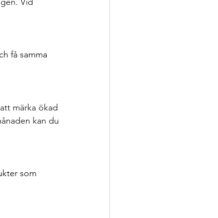
igen. Vid 
och få samma 
 att märka ökad 
 månaden kan du 
ukter som 