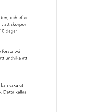
ten, och efter 
t att skorpor 
10 dagar. 
första två 
tt undvika att 
 kan växa ut 
. Detta kallas 