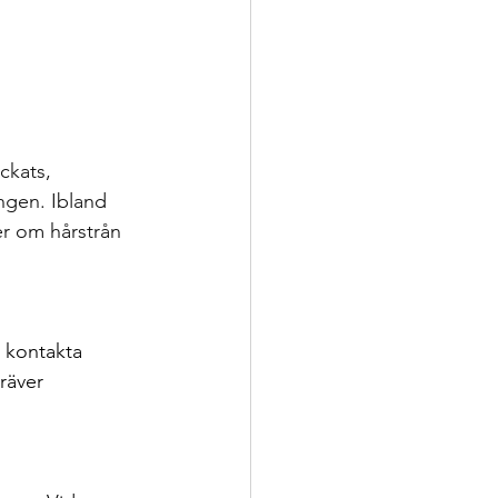
ckats, 
ingen. Ibland 
er om hårstrån 
, kontakta 
räver 