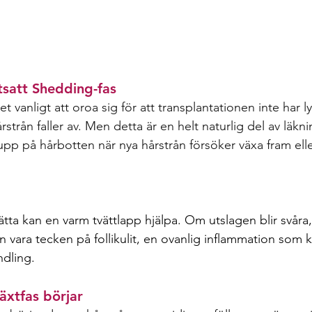
tsatt Shedding-fas 
t vanligt att oroa sig för att transplantationen inte har ly
rstrån faller av. Men detta är en helt naturlig del av läkn
upp på hårbotten när nya hårstrån försöker växa fram ell
 
ätta kan en varm tvättlapp hjälpa. Om utslagen blir svåra
an vara tecken på follikulit, en ovanlig inflammation som k
dling.
äxtfas börjar 