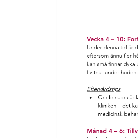
Vecka 4 – 10: For
Under denna tid är de
eftersom ännu fler hå
kan små finnar dyka 
fastnar under huden.
Eftervårdstips
Om finnarna är l
kliniken – det k
medicinsk behan
Månad 4 – 6: Tillv