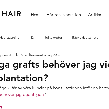
 HAIR
Hem
Hårtransplantation
Artiklar
rborttagning
Hår
Julkalender
Bäckenbottenstol
. sjuksköterska & hudterapeut
5 maj 2025
handlingar
Hud
HIFU
Skinboosters
Profhilo Struc
a grafts behöver jag vi
plantation?
a vi får av våra kunder på konsultationen inför en hårtr
behöver jag egentligen
? 
?