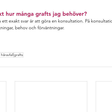
kt hur många grafts jag behöver?
å ett exakt svar är att göra en konsultation. På konsultati
ningar, behov och förväntningar. 
 håravfall
grafts