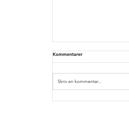
Kommentarer
Skriv en kommentar...
Vi söker modell för
hårtransplantation – till
kraftigt reducerat pris
Inte