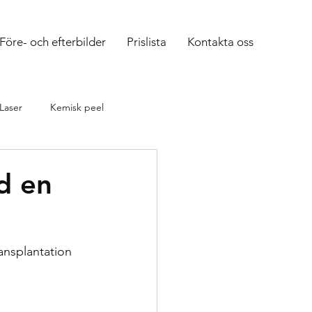
Före- och efterbilder
Prislista
Kontakta oss
Laser
Kemisk peel
tura
Kondylom
d en
ansplantation 