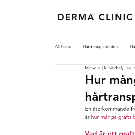
DERMA CLINIC
All Posts
Hårtransplantation
Hå
Michelle | Klinikchef, Leg
Kärl
Ögon
Injektionsbe
Hur mång
hårtrans
En återkommande fråg
är 
hur många grafts 
Vad är ett graft